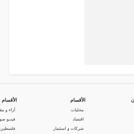
ن
الأقسام
الأقسام
محليات
آراء و مق
اقتصاد
فيديو صو
شركات و استثمار
فلسطين