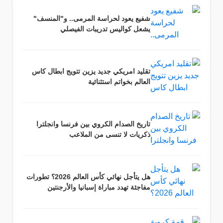
شفيع يعود لحراسة المرمى.. و"المنسف"
يشعل كواليس تدريبات الفيصلي
تقليد امريكي جديد يزين تتويج ابطال كاس
العالم بخواتم استثنائية
تاريخ الصدام الكروي بين فرنسا وانجلترا
ذكريات لا تنسى من الملاعب
هل يتأجل نهائي كأس العالم 2026؟ تطورات
مفاجئة تهدد مباراة إسبانيا والأرجنتين