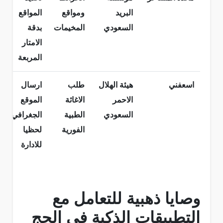
البريد
ومواقع
المواقع
السعودي
المخيمات
بدقة
الامتار
المربعة
اسعفني
هيئة الهلال
طلب
ارسال
الاحمر
الاغاثة
الموقع
السعودي
الطبية
الجغرافي
الفورية
لحظيا
للادارة
وصايا ذهبية للتعامل مع
التطبيقات الذكية في الحج