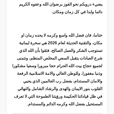
يضيء دروبكم نحو الفوز برضوان الله وعفوه الكريم
دائما وابدا في كل زمان ومكان.
ختاما، فان فضل الله واسع وكرمه لا يحده زمان او
مكان، والتقنية الحديثة لعام 2026 هي سخرة ايمانية
تستوجب الشكر والعمل الصالح، فثقوا بأن الله الذي
شرع العبادات يتقبل السعي المخلص المنظم، ونتمنى
لجميع حجاج بيت الله الحرام حجا مبرورا وسعيا مشكورا
وذنبا مغفورا، وللوطن الغالي والامة الاسلامية الرفعة
والامان المستدام، بفضل رب العالمين الذي يحيي
القلوب بنور الايمان والهدى والرشاد الشامل والنهائي
في ظل قياداتنا الحكيمة ورؤيتنا الطموحة التي لا تعرف
المستحيل بفضل الله وكرمه الدائم والمستدام.