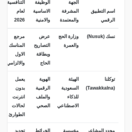
الجهة
الوظيفة
التنافسية
اسم التطبيق
المشرفة
الاساسية
لعام
الرقمي
والمعتمدة
والامنية
2026
نسك (Nusuk)
وزارة الحج
عرض
مرجع
والعمرة
التصاريح
المناسك
وبطاقة
الاول
الحاج
والالزامي
توكلنا
الهيئة
الهوية
يعمل
(Tawakkalna)
السعودية
الرقمية
بدون
للذكاء
والملف
انترنت
الاصطناعي
الصحي
لحالات
الطوارئ
محدد المشاعر
مؤسسة
الخرائط
تحديد