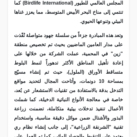
المجلس العالمي للطيور (Birdlife International) كما
تنتمي إلى مناخ البحر الأبيض المتوسط، مما يعزز غناها
البيئي وتنوعها الحيوي.
وتعد هذه المبادرة جزءاً من سلسلة جهود متواصلة نُفّذت
على مدار العامين الماضيين بحيث تم تخصيص منطقة
"زين" في المحمية، عملت الشركة من خلالها على
إعادة تأهيل المناطق الأكثر تدهوراً لنمط البلوط
متساقط الأوراق (الملول)، حيث تم إنشاء مسيّج
بمساحة 10 دونمات، وأتاحت المجال لتحديد مواقع
التدخل بدقة بالاستفادة من تقنيات الاستشعار عن بُعد،
خاصة في معالجة الأنواع النباتية الدخيلة، كما شملت
الأعمال تنفيذ تدخلات بيئية متكاملة، تضمنت زراعة
البذور والأشتال ضمن موائل دقيقة مناسبة، واستخدام
تقنية "الشرنقة الزراعية"، إلى جانب إنشاء نظام ري
يعتمد على التنقيط والحصاد المائي، كما تم العمل على