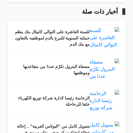
أخبار ذات صلة
للسنة العاشرة على التوالي كابيتال بنك ينظم
حملته السنوية للتبرع بالدم لموظفيه بالتعاون
مع بنك الدم
مصفاة البترول تكرّم عددا من متقاعديها
وموظفيها
الرحامنة رئيسا لادارة شركة توزيع الكهرباء
خلفا للرحاحلة
بتمويل كامل من "البوتاس العربية" .. إحالة
عطاء إنشاء مركز صحي بذان وبردى في