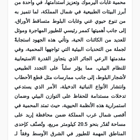
محمية غابات اليرموك وتعزيز استدامتها، في واحدة من
أبرز البيئات الطبيعية في شمال المملكة، لما تتميز به
من تنوع حيوي غني وغابات البلوط متساقط الأوراق،
إلى جانب أهميتها كممر رئيسي للطيور المهاجرة وموئل
للعديد من الكائنات الحية، وتأتي هذه الجهود استجابةً
لجملة من التحديات البيئية التي تواجهها المحمية، وفي
مقدمتها الرعي الجائر الذي يتجاوز القدرة الاستيعابية
للنظام البيئي، مما يؤثر سلباً على التجدد الطبيعي
لأشجار البلوط، إلى جانب ممارسات مثل قطع الأحطاب
وانتشار الأنواع النباتية الدخيلة، الأمر الذي يستدعي
تدخلات مستدامة للحفاظ على التوازن البيئي وضمان
استمرارية هذه الأنظمة الحيوية، حيث تمتد المحمية في
أقصى شمال غرب المملكة ضمن محافظة إربد على
مساحة تُقدّر بنحو 20.5 كيلومتر مربع، وتُصنّف كإحدى
المناطق المهمة للطيور في الشرق الأوسط وفقاً لـ